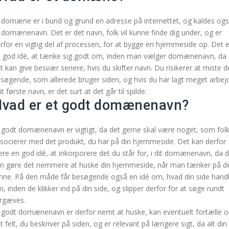
 domæne er i bund og grund en adresse på internettet, og kaldes og
t domænenavn. Det er det navn, folk vil kunne finde dig under, og er
rfor en vigtig del af processen, for at bygge en hjemmeside op. Det e
 god idé, at tænke sig godt om, inden man vælger domænenavn, da
t kan give besvær senere, hvis du skifter navn. Du risikerer at miste d
søgende, som allerede bruger siden, og hvis du har lagt meget arbej
dit første navn, er det surt at det går til spilde.
vad er et godt domænenavn?
 godt domænenavn er vigtigt, da det gerne skal være noget, som fol
socierer med det produkt, du har på din hjemmeside. Det kan derfor
re en god idé, at inkorporere det du står for, i dit domænenavn, da d
n gøre det nemmere at huske din hjemmeside, når man tænker på d
ne. På den måde får besøgende også en idé om, hvad din side hand
, inden de klikker ind på din side, og slipper derfor for at søge rundt
rgæves.
 godt domænenavn er derfor nemt at huske, kan eventuelt fortælle 
t felt, du beskriver på siden, og er relevant på længere sigt, da alt din