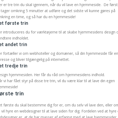
r er tre trin du skal igennem, når du vil lave en hjemmeside. De førs
 tager omkring 5 minutter at udføre og det sidste vil kunne gøres på
kring en time, og så har du en hjemmeside!
et første trin
r introduceres du for værktøjerne til at skabe hjemmesidens design 
ndtere indholdet.
et andet trin
r fortæller vi om webhoteller og domæner, så din hjemmeside får e
resse og bliver tilgængelig på internettet.
et tredje trin
sign hjemmesiden. Her får du råd om hjemmesidens indhold.
r vi har fået styr på disse tre trin, vil du være klar til at lave din egen
jemmeside!
ørste trin
t første du skal bestemme dig for er, om du selv vil lave den, eller o
 vil hyre en webdesigner til at lave siden for dig. Fordelen ved at hyre
bdesigner er, at de har masser af erfaring med at lave hjemmesider.