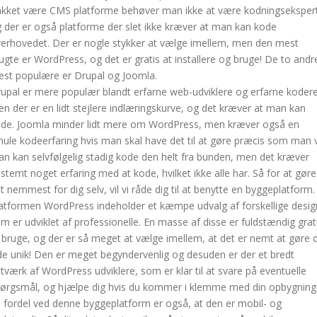
kket være CMS platforme behøver man ikke at være kodningsekspert
 der er også platforme der slet ikke kræver at man kan kode
erhovedet. Der er nogle stykker at vælge imellem, men den mest
ugte er WordPress, og det er gratis at installere og bruge! De to andr
st populære er Drupal og Joomla.
upal er mere populær blandt erfarne web-udviklere og erfarne kodere
n der er en lidt stejlere indlæringskurve, og det kræver at man kan
de. Joomla minder lidt mere om WordPress, men kræver også en
ule kodeerfaring hvis man skal have det til at gøre præcis som man vi
n kan selvfølgelig stadig kode den helt fra bunden, men det kræver
stemt noget erfaring med at kode, hvilket ikke alle har. Så for at gøre
t nemmest for dig selv, vil vi råde dig til at benytte en byggeplatform.
atformen WordPress indeholder et kæmpe udvalg af forskellige desig
m er udviklet af professionelle. En masse af disse er fuldstændig grat
 bruge, og der er så meget at vælge imellem, at det er nemt at gøre d
de unik! Den er meget begyndervenlig og desuden er der et bredt
tværk af WordPress udviklere, som er klar til at svare på eventuelle
ørgsmål, og hjælpe dig hvis du kommer i klemme med din opbygning
 fordel ved denne byggeplatform er også, at den er mobil- og