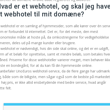
vad er et webhotel, og skal jeg hav
t webhotel til mit domæne?
 webhotel er en samling af hjemmesider, som alle kører over én serve
m er forbundet til internettet. Det er, for det meste, den mest
onomiske måde at hoste på, da omkostningerne for vedligeholdelse 
rveren, deles ud på mange kunder eller brugere.
 webhotel er nødvendigt, hvis din side skal online, og det er en udgift, 
rm af et beløb for oprettelse, samt et mindre beløb, som betales hve
ned. Priserne for disse webhoteller varierer meget, men behøver ikk
ste en bondegård, for at du kan få din hjemmeside online.
 anbefaler UnoEuros webhotel-service, da de flere gange har udmærk
g, både som de billigste, men sågar også som de bedste på markedet
 høj pris, er ikke altid ensbetydende med bedre service, hvad angår
tte felt.