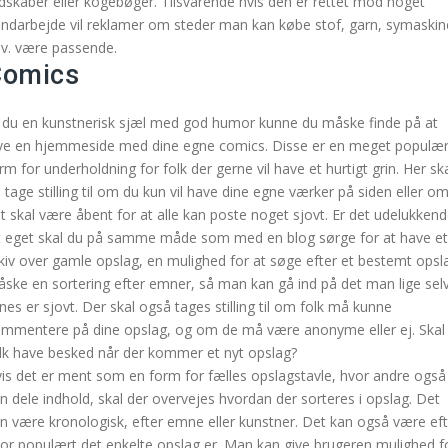
dskaber eller kogebøger. Tilsvarende hvis den er rettet mod noget
ndarbejde vil reklamer om steder man kan købe stof, garn, symaskin
v. være passende.
Comics
 du en kunstnerisk sjæl med god humor kunne du måske finde på at
ve en hjemmeside med dine egne comics. Disse er en meget populæ
rm for underholdning for folk der gerne vil have et hurtigt grin. Her sk
 tage stilling til om du kun vil have dine egne værker på siden eller o
t skal være åbent for at alle kan poste noget sjovt. Er det udelukken
t eget skal du på samme måde som med en blog sørge for at have et
kiv over gamle opslag, en mulighed for at søge efter et bestemt opsl
ske en sortering efter emner, så man kan gå ind på det man lige sel
nes er sjovt. Der skal også tages stilling til om folk må kunne
mmentere på dine opslag, og om de må være anonyme eller ej. Skal
lk have besked når der kommer et nyt opslag?
is det er ment som en form for fælles opslagstavle, hvor andre også
n dele indhold, skal der overvejes hvordan der sorteres i opslag. Det
n være kronologisk, efter emne eller kunstner. Det kan også være eft
or populært det enkelte opslag er. Man kan give brugeren mulighed f