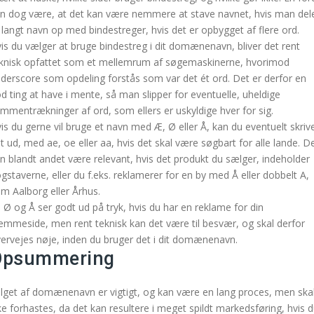
n dog være, at det kan være nemmere at stave navnet, hvis man del
 langt navn op med bindestreger, hvis det er opbygget af flere ord.
is du vælger at bruge bindestreg i dit domænenavn, bliver det rent
knisk opfattet som et mellemrum af søgemaskinerne, hvorimod
derscore som opdeling forstås som var det ét ord. Det er derfor en
d ting at have i mente, så man slipper for eventuelle, uheldige
mmentrækninger af ord, som ellers er uskyldige hver for sig.
is du gerne vil bruge et navn med Æ, Ø eller Å, kan du eventuelt skriv
t ud, med ae, oe eller aa, hvis det skal være søgbart for alle lande. D
n blandt andet være relevant, hvis det produkt du sælger, indeholder
gstaverne, eller du f.eks. reklamerer for en by med Å eller dobbelt A,
m Aalborg eller Århus.
 Ø og Å ser godt ud på tryk, hvis du har en reklame for din
emmeside, men rent teknisk kan det være til besvær, og skal derfor
ervejes nøje, inden du bruger det i dit domænenavn.
Opsummering
lget af domænenavn er vigtigt, og kan være en lang proces, men ska
ke forhastes, da det kan resultere i meget spildt markedsføring, hvis 