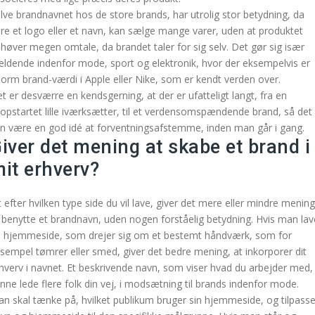
lve brandnavnet hos de store brands, har utrolig stor betydning, da
re et logo eller et navn, kan sælge mange varer, uden at produktet
høver megen omtale, da brandet taler for sig selv. Det gør sig især
ldende indenfor mode, sport og elektronik, hvor der eksempelvis er
orm brand-værdi i Apple eller Nike, som er kendt verden over.
t er desværre en kendsgerning, at der er ufatteligt langt, fra en
opstartet lille iværksætter, til et verdensomspændende brand, så det
n være en god idé at forventningsafstemme, inden man går i gang.
iver det mening at skabe et brand i
it erhverv?
t efter hvilken type side du vil lave, giver det mere eller mindre mening
 benytte et brandnavn, uden nogen forståelig betydning. Hvis man lav
 hjemmeside, som drejer sig om et bestemt håndværk, som for
sempel tømrer eller smed, giver det bedre mening, at inkorporer dit
hverv i navnet. Et beskrivende navn, som viser hvad du arbejder med, 
nne lede flere folk din vej, i modsætning til brands indenfor mode.
n skal tænke på, hvilket publikum bruger sin hjemmeside, og tilpass