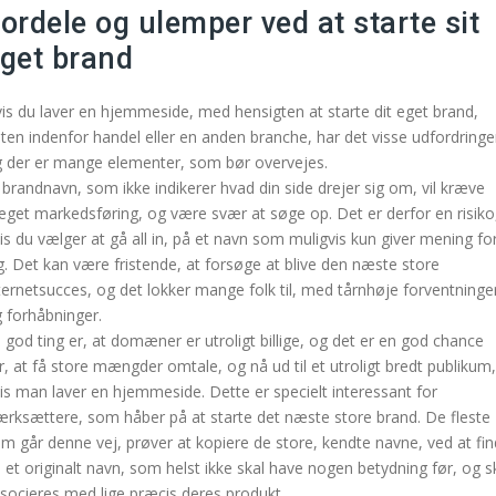
ordele og ulemper ved at starte sit
get brand
is du laver en hjemmeside, med hensigten at starte dit eget brand,
ten indenfor handel eller en anden branche, har det visse udfordringe
 der er mange elementer, som bør overvejes.
 brandnavn, som ikke indikerer hvad din side drejer sig om, vil kræve
get markedsføring, og være svær at søge op. Det er derfor en risiko
is du vælger at gå all in, på et navn som muligvis kun giver mening fo
g. Det kan være fristende, at forsøge at blive den næste store
ternetsucces, og det lokker mange folk til, med tårnhøje forventninge
 forhåbninger.
 god ting er, at domæner er utroligt billige, og det er en god chance
r, at få store mængder omtale, og nå ud til et utroligt bredt publikum,
is man laver en hjemmeside. Dette er specielt interessant for
ærksættere, som håber på at starte det næste store brand. De fleste
m går denne vej, prøver at kopiere de store, kendte navne, ved at fi
 et originalt navn, som helst ikke skal have nogen betydning før, og s
socieres med lige præcis deres produkt.