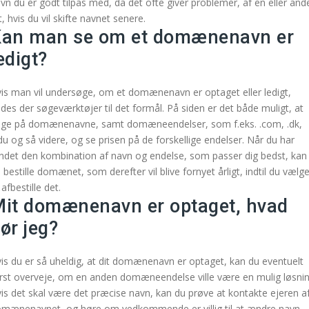
vn du er godt tilpas med, da det ofte giver problemer, af en eller and
t, hvis du vil skifte navnet senere.
an man se om et domænenavn er
edigt?
is man vil undersøge, om et domænenavn er optaget eller ledigt,
ndes der søgeværktøjer til det formål. På siden er det både muligt, at
ge på domænenavne, samt domæneendelser, som f.eks. .com, .dk,
du og så videre, og se prisen på de forskellige endelser. Når du har
ndet den kombination af navn og endelse, som passer dig bedst, kan
 bestille domænet, som derefter vil blive fornyet årligt, indtil du vælge
 afbestille det.
it domænenavn er optaget, hvad
ør jeg?
is du er så uheldig, at dit domænenavn er optaget, kan du eventuelt
rst overveje, om en anden domæneendelse ville være en mulig løsnin
is det skal være det præcise navn, kan du prøve at kontakte ejeren a
mænenavnet, og høre om vedkommende er villig til at ændre navn,