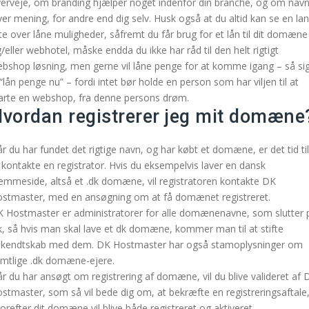
erveje, om branding hjælper noget indenfor din branche, og om nav
ver mening, for andre end dig selv. Husk også at du altid kan se en la
ste over låne muligheder, såfremt du får brug for et lån til dit domæne
/eller webhotel, måske endda du ikke har råd til den helt rigtigt
bshop løsning, men gerne vil låne penge for at komme igang – så si
 “lån penge nu” – fordi intet bør holde en person som har viljen til at
arte en webshop, fra denne persons drøm.
vordan registrerer jeg mit domæne
r du har fundet det rigtige navn, og har købt et domæne, er det tid til
 kontakte en registrator. Hvis du eksempelvis laver en dansk
emmeside, altså et .dk domæne, vil registratoren kontakte DK
stmaster, med en ansøgning om at få domænet registreret.
 Hostmaster er administratorer for alle domænenavne, som slutter 
k, så hvis man skal lave et dk domæne, kommer man til at stifte
kendtskab med dem. DK Hostmaster har også stamoplysninger om
mtlige .dk domæne-ejere.
r du har ansøgt om registrering af domæne, vil du blive valideret af 
stmaster, som så vil bede dig om, at bekræfte en registreringsaftale
orefter dit domæne vil blive både registreret og aktiveret.