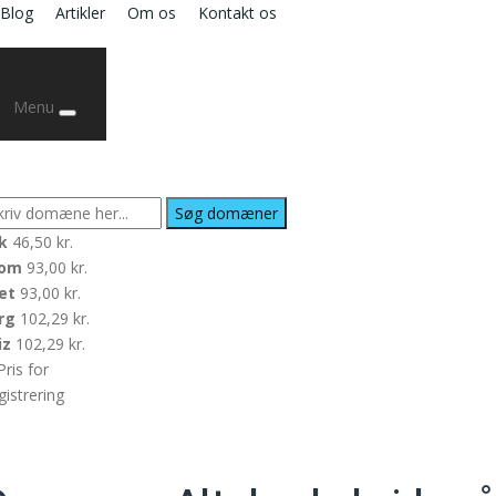
Blog
Artikler
Om os
Kontakt os
Menu
ØG EFTER ET DOMÆNENAVN:
k
46,50 kr.
com
93,00 kr.
et
93,00 kr.
rg
102,29 kr.
iz
102,29 kr.
Pris for
gistrering