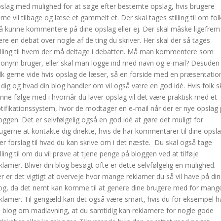
slag med mulighed for at søge efter bestemte opslag, hvis brugere
rne vil tilbage og læse et gammelt et. Der skal tages stilling til om fol
 kunne kommentere på dine opslag eller ej. Der skal måske ligefrem
re en debat over nogle af de ting du skriver. Her skal der så tages
illing til hvem der må deltage i debatten. Må man kommentere som
onym bruger, eller skal man logge ind med navn og e-mail? Desuden 
lk gerne vide hvis opslag de læser, så en forside med en præsentatio
 dig og hvad din blog handler om vil også være en god idé. Hvis folk s
nne følge med i hvornår du laver opslag vil det være praktisk med et
tifikationssystem, hvor de modtager en e-mail når der er nye opslag
oggen. Det er selvfølgelig også en god idé at gøre det muligt for
ugerne at kontakte dig direkte, hvis de har kommentarer til dine opsl
ler forslag til hvad du kan skrive om i det næste. Du skal også tage
illing til om du vil prøve at tjene penge på bloggen ved at tilføje
klamer. Bliver din blog besøgt ofte er dette selvfølgelig en mulighed.
r er det vigtigt at overveje hvor mange reklamer du så vil have på din
og, da det nemt kan komme til at genere dine brugere med for mang
klamer. Til gengæld kan det også være smart, hvis du for eksempel h
 blog om madlavning, at du samtidig kan reklamere for nogle gode