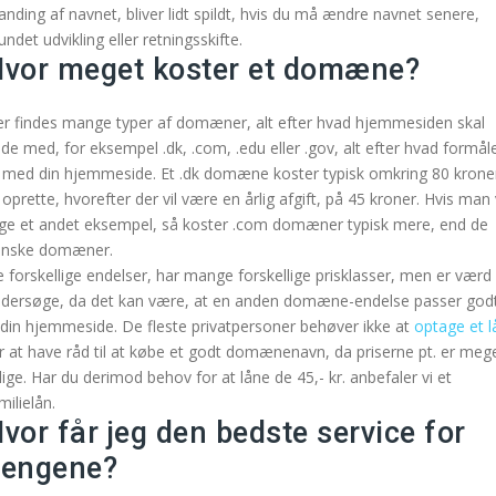
anding af navnet, bliver lidt spildt, hvis du må ændre navnet senere,
undet udvikling eller retningsskifte.
vor meget koster et domæne?
r findes mange typer af domæner, alt efter hvad hjemmesiden skal
de med, for eksempel .dk, .com, .edu eller .gov, alt efter hvad formål
 med din hjemmeside. Et .dk domæne koster typisk omkring 80 krone
 oprette, hvorefter der vil være en årlig afgift, på 45 kroner. Hvis man v
ge et andet eksempel, så koster .com domæner typisk mere, end de
anske domæner.
 forskellige endelser, har mange forskellige prisklasser, men er værd
dersøge, da det kan være, at en anden domæne-endelse passer god
l din hjemmeside. De fleste privatpersoner behøver ikke at
optage et l
r at have råd til at købe et godt domænenavn, da priserne pt. er meg
llige. Har du derimod behov for at låne de 45,- kr. anbefaler vi et
milielån.
vor får jeg den bedste service for
pengene?