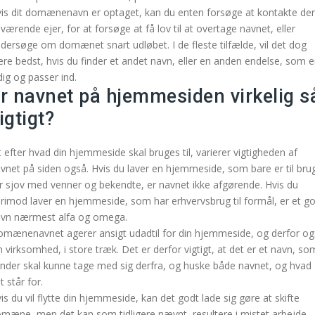
is dit domænenavn er optaget, kan du enten forsøge at kontakte de
værende ejer, for at forsøge at få lov til at overtage navnet, eller
dersøge om domænet snart udløbet. I de fleste tilfælde, vil det dog
re bedst, hvis du finder et andet navn, eller en anden endelse, som e
dig og passer ind.
r navnet på hjemmesiden virkelig s
igtigt?
t efter hvad din hjemmeside skal bruges til, varierer vigtigheden af
vnet på siden også. Hvis du laver en hjemmeside, som bare er til bru
r sjov med venner og bekendte, er navnet ikke afgørende. Hvis du
rimod laver en hjemmeside, som har erhvervsbrug til formål, er et g
vn nærmest alfa og omega.
mænenavnet agerer ansigt udadtil for din hjemmeside, og derfor o
n virksomhed, i store træk. Det er derfor vigtigt, at det er et navn, so
nder skal kunne tage med sig derfra, og huske både navnet, og hvad
t står for.
is du vil flytte din hjemmeside, kan det godt lade sig gøre at skifte
mæne, men det kan som tidligere nævnt, resultere i mistet arbejde