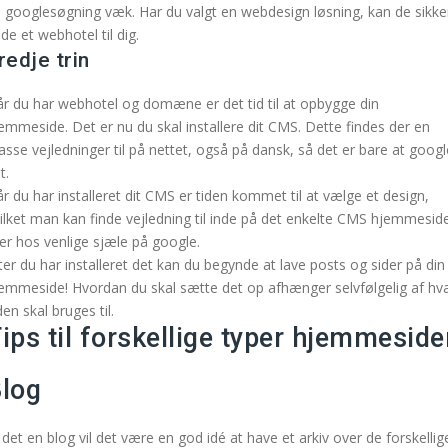
 googlesøgning væk. Har du valgt en webdesign løsning, kan de sikke
nde et webhotel til dig.
redje trin
r du har webhotel og domæne er det tid til at opbygge din
emmeside. Det er nu du skal installere dit CMS. Dette findes der en
sse vejledninger til på nettet, også på dansk, så det er bare at googl
t.
r du har installeret dit CMS er tiden kommet til at vælge et design,
ilket man kan finde vejledning til inde på det enkelte CMS hjemmesid
ler hos venlige sjæle på google.
ter du har installeret det kan du begynde at lave posts og sider på din
emmeside! Hvordan du skal sætte det op afhænger selvfølgelig af hv
den skal bruges til.
ips til forskellige typer hjemmeside
log
 det en blog vil det være en god idé at have et arkiv over de forskellig