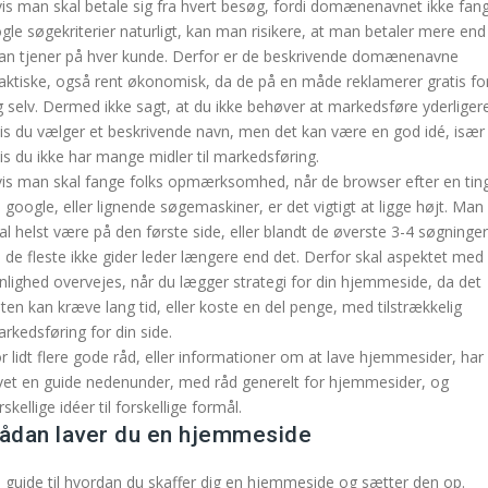
is man skal betale sig fra hvert besøg, fordi domænenavnet ikke fan
gle søgekriterier naturligt, kan man risikere, at man betaler mere end
n tjener på hver kunde. Derfor er de beskrivende domænenavne
aktiske, også rent økonomisk, da de på en måde reklamerer gratis fo
g selv. Dermed ikke sagt, at du ikke behøver at markedsføre yderliger
is du vælger et beskrivende navn, men det kan være en god idé, især
is du ikke har mange midler til markedsføring.
is man skal fange folks opmærksomhed, når de browser efter en tin
 google, eller lignende søgemaskiner, er det vigtigt at ligge højt. Man
al helst være på den første side, eller blandt de øverste 3-4 søgninger
 de fleste ikke gider leder længere end det. Derfor skal aspektet med
nlighed overvejes, når du lægger strategi for din hjemmeside, da det
ten kan kræve lang tid, eller koste en del penge, med tilstrækkelig
rkedsføring for din side.
r lidt flere gode råd, eller informationer om at lave hjemmesider, har 
vet en guide nedenunder, med råd generelt for hjemmesider, og
rskellige idéer til forskellige formål.
ådan laver du en hjemmeside
 guide til hvordan du skaffer dig en hjemmeside og sætter den op.