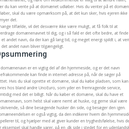
ler du kan vente på at domænet udløber. Hvis du venter på et domæ
løber, skal du være opmærksom på, at det kun sker, hvis ejeren ikke
rnyer det.
mange tilfælde, vil det desværre ikke være muligt, at få folk til at
erdrage domænenavnet til dig, og i så fald er det ofte bedre, at finde
 et andet navn, da der kan gå lang tid, og meget energi spildt i, at ve
 det andet navn bliver tilgængeligt.
Opsummering
 domænenavn er en vigtig del af din hjemmeside, og er det navn
efrakommende kan finde in internet-adresse på, når de søger på
ttet. Hvis du skal oprette et domæne, skal du købe pladsen, som kan
res hos bland andre UnoEuro, som yder en fremragende service,
mtidig med det er billigt. Når du køber et domæne, skal du have et
mænenavn, som helst skal være nemt at huske, og gerne skal være
skrivende, så dine besøgende husker din side, og besøger den igen.
mæneendelsen er også vigtig, da den indikerer hvem din hjemmesid
pellerer til, og hjælper med at giver kunder en tryghedsfølelse, hvis d
r eksempel skal handle varer, på en .dk side i stedet for en udenlandsk