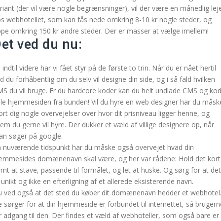
riant (der vil være nogle begrænsninger), vil der være en månedlig lej
s webhotellet, som kan fås nede omkring 8-10 kr nogle steder, og
pe omkring 150 kr andre steder. Der er masser at vælge imellem!
et ved du nu:
 indtil videre har vi fået styr på de første to trin. Når du er nået hertil
d du forhåbentlig om du selv vil designe din side, og i så fald hvilken
S du vil bruge. Er du hardcore koder kan du helt undlade CMS og ko
le hjemmesiden fra bunden! Vil du hyre en web designer har du måsk
ort dig nogle overvejelser over hvor dit prisniveau ligger henne, og
em du gerne vil hyre. Der dukker et væld af villige designere op, når
n søger på google.
 nuværende tidspunkt har du måske også overvejet hvad din
emmesides domænenavn skal være, og her var rådene: Hold det kort
mt at stave, passende til formålet, og let at huske. Og sørg for at det
 unikt og ikke en efterligning af et allerede eksisterende navn.
 ved også at det sted du køber dit domænenavn hedder et webhotel
 sørger for at din hjemmeside er forbundet til internettet, så brugern
r adgang til den. Der findes et væld af webhoteller, som også bare er