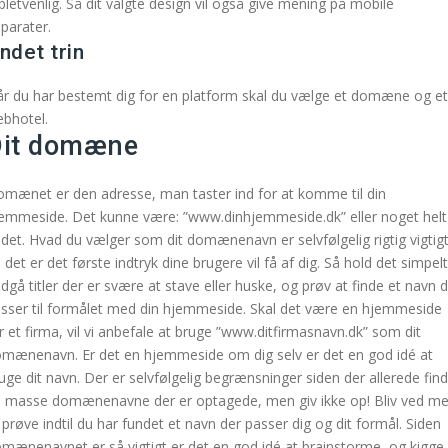
bletvenlig. Så dit valgte design vil også give mening på mobile
parater.
ndet trin
r du har bestemt dig for en platform skal du vælge et domæne og et
bhotel.
Dit domæne
mænet er den adresse, man taster ind for at komme til din
emmeside. Det kunne være: ”www.dinhjemmeside.dk” eller noget helt
det. Hvad du vælger som dit domænenavn er selvfølgelig rigtig vigtigt
 det er det første indtryk dine brugere vil få af dig. Så hold det simpelt
dgå titler der er svære at stave eller huske, og prøv at finde et navn 
sser til formålet med din hjemmeside. Skal det være en hjemmeside
r et firma, vil vi anbefale at bruge ”www.ditfirmasnavn.dk” som dit
mænenavn. Er det en hjemmeside om dig selv er det en god idé at
uge dit navn. Der er selvfølgelig begrænsninger siden der allerede fin
 masse domænenavne der er optagede, men giv ikke op! Bliv ved m
 prøve indtil du har fundet et navn der passer dig og dit formål. Siden
mænenavnet er så vigtigt er det en god idé at brainstorme, og kigge