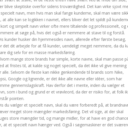
ler blive skeptiske overfor sidens troværdighed. Det kan virke sjovt m
 specielt navn, men hvis man skal fange kunderne, skal man være sik
, at alle kan se logikken i navnet, ellers bliver det let spildt på kundern
 kort og simpelt navn virker ofte mere tiltalende og professionelt, og 
mmere at søge på, hvis det også er nemmere at stave til og forstå.
is kunder husker din hjemmesides navn, allerede efter første besøg,
r det dit arbejde for at få kunder, uendeligt meget nemmere, da du k
are dig selv for en masse markedsføring.
lvom mange store brands har simple, korte navne, skal man passe p
d at fristes til, at kalde sig noget specielt, da det ikke vil give mening
r alle. Selvom de fleste kan nikke genkendende til brands som Nike,
psi, Google og lignende, er det ikke alle navne eller idéer, som har
mme gennemslagskraft. Hav derfor det i mente, inden du vælger et
vn, som i bund og grund er et vrøvleord, da der er risiko for, at folk i
rstår pointen.
is du vælger et specielt navn, skal du være forberedt på, at brandnav
æver meget store mængder markedsføring. Det vil sige, at der skal
uges store mængder tid, og mange midler, for at have en god chanc
r, at et specielt navn hænger ved. Også i søgemaskiner er det sværer