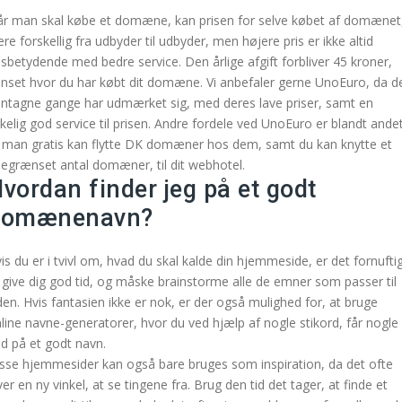
r man skal købe et domæne, kan prisen for selve købet af domænet
re forskellig fra udbyder til udbyder, men højere pris er ikke altid
sbetydende med bedre service. Den årlige afgift forbliver 45 kroner,
nset hvor du har købt dit domæne. Vi anbefaler gerne UnoEuro, da d
ntagne gange har udmærket sig, med deres lave priser, samt en
rkelig god service til prisen. Andre fordele ved UnoEuro er blandt andet
 man gratis kan flytte DK domæner hos dem, samt du kan knytte et
egrænset antal domæner, til dit webhotel.
vordan finder jeg på et godt
domænenavn?
is du er i tvivl om, hvad du skal kalde din hjemmeside, er det fornufti
 give dig god tid, og måske brainstorme alle de emner som passer til
den. Hvis fantasien ikke er nok, er der også mulighed for, at bruge
line navne-generatorer, hvor du ved hjælp af nogle stikord, får nogle
d på et godt navn.
sse hjemmesider kan også bare bruges som inspiration, da det ofte
ver en ny vinkel, at se tingene fra. Brug den tid det tager, at finde et