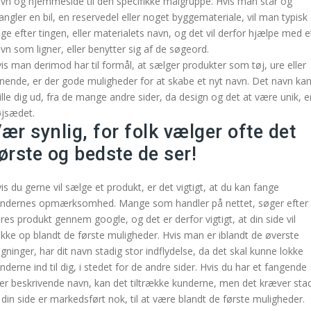
vn og hjemmeside til den specifikke målgruppe. Hvis man står og
ngler en bil, en reservedel eller noget byggemateriale, vil man typisk
ge efter tingen, eller materialets navn, og det vil derfor hjælpe med e
vn som ligner, eller benytter sig af de søgeord.
is man derimod har til formål, at sælger produkter som tøj, ure eller
gnende, er der gode muligheder for at skabe et nyt navn. Det navn ka
ille dig ud, fra de mange andre sider, da design og det at være unik, er
jsædet.
ær synlig, for folk vælger ofte det
ørste og bedste de ser!
is du gerne vil sælge et produkt, er det vigtigt, at du kan fange
ndernes opmærksomhed. Mange som handler på nettet, søger efter
res produkt gennem google, og det er derfor vigtigt, at din side vil
kke op blandt de første muligheder. Hvis man er iblandt de øverste
gninger, har dit navn stadig stor indflydelse, da det skal kunne lokke
nderne ind til dig, i stedet for de andre sider. Hvis du har et fangende
ler beskrivende navn, kan det tiltrække kunderne, men det kræver sta
 din side er markedsført nok, til at være blandt de første muligheder.