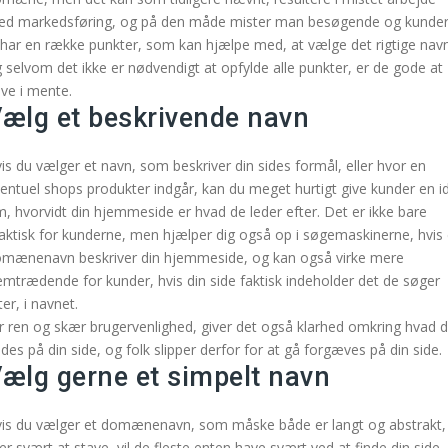
d markedsføring, og på den måde mister man besøgende og kunder
 har en række punkter, som kan hjælpe med, at vælge det rigtige nav
 selvom det ikke er nødvendigt at opfylde alle punkter, er de gode at
ve i mente.
ælg et beskrivende navn
is du vælger et navn, som beskriver din sides formål, eller hvor en
entuel shops produkter indgår, kan du meget hurtigt give kunder en i
, hvorvidt din hjemmeside er hvad de leder efter. Det er ikke bare
aktisk for kunderne, men hjælper dig også op i søgemaskinerne, hvis 
mænenavn beskriver din hjemmeside, og kan også virke mere
emtrædende for kunder, hvis din side faktisk indeholder det de søger
ter, i navnet.
r ren og skær brugervenlighed, giver det også klarhed omkring hvad d
ndes på din side, og folk slipper derfor for at gå forgæves på din side.
ælg gerne et simpelt navn
is du vælger et domænenavn, som måske både er langt og abstrakt,
ler svært at stave, vil de fleste enten have svært ved at finde din side,