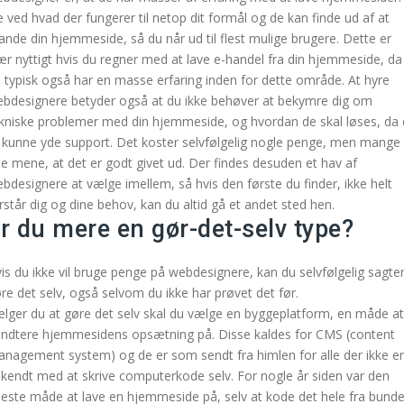
 ved hvad der fungerer til netop dit formål og de kan finde ud af at
ande din hjemmeside, så du når ud til flest mulige brugere. Dette er
ær nyttigt hvis du regner med at lave e-handel fra din hjemmeside, da
 typisk også har en masse erfaring inden for dette område. At hyre
bdesignere betyder også at du ikke behøver at bekymre dig om
kniske problemer med din hjemmeside, og hvordan de skal løses, da
l kunne yde support. Det koster selvfølgelig nogle penge, men mange
lle mene, at det er godt givet ud. Der findes desuden et hav af
bdesignere at vælge imellem, så hvis den første du finder, ikke helt
rstår dig og dine behov, kan du altid gå et andet sted hen.
r du mere en gør-det-selv type?
is du ikke vil bruge penge på webdesignere, kan du selvfølgelig sagte
re det selv, også selvom du ikke har prøvet det før.
lger du at gøre det selv skal du vælge en byggeplatform, en måde at
ndtere hjemmesidens opsætning på. Disse kaldes for CMS (content
nagement system) og de er som sendt fra himlen for alle der ikke er
kendt med at skrive computerkode selv. For nogle år siden var den
este måde at lave en hjemmeside på, selv at kode det hele fra bunde