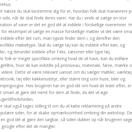
rehus.
t næste du skal bestemme dig for er, hvordan folk skal manøvrere p
n side, når de skal finde deres varer. Har du i sinde at sælge en stor
riation af varer er det en god idé at inddele i forskellige overemner. H
 for eksempel vil sælge en masse forskellige møbler vil det være sma
 inddele efter det rum, man typisk finder dem i, og derefter den
ecifikke møbeltype. Skal du sælge tøj kan du inddele efter køn, og
der, og derunder inddele efter f.eks. sæsoner eller type tøj.
is folk er meget specifikke omkring hvad de vil have, kan du indføre
gefiltre, hvor de kan indstille på prisniveau, materiale, farve, mærke 
 videre. Dette vil være relevant uanset om du sælger møbler, værktøj
ektronik, tøj eller køkkenudstyr, eller større ting som huse, biler og
mpingvogne. Hvis brugeren har en god idé om hvad de leder efter, er
t smart at gøre det nemt for dem at finde, da det vil øge
ugertilfredsheden.
r skal også tages stilling til om du vil købe reklamering på andre
pulære sider, for at skabe opmærksomhed omkring din webshop. De
 en god idé at gøre den søgbar, så siden dukker op når brugeren søg
 google efter det de mangler.