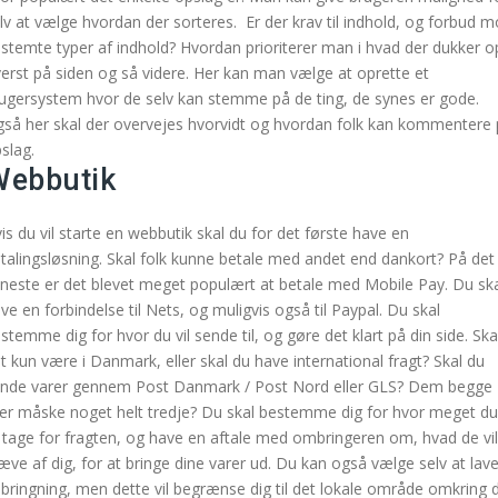
lv at vælge hvordan der sorteres. Er der krav til indhold, og forbud 
stemte typer af indhold? Hvordan prioriterer man i hvad der dukker o
erst på siden og så videre. Her kan man vælge at oprette et
ugersystem hvor de selv kan stemme på de ting, de synes er gode.
så her skal der overvejes hvorvidt og hvordan folk kan kommentere
slag.
ebbutik
is du vil starte en webbutik skal du for det første have en
talingsløsning. Skal folk kunne betale med andet end dankort? På det
neste er det blevet meget populært at betale med Mobile Pay. Du sk
ve en forbindelse til Nets, og muligvis også til Paypal. Du skal
stemme dig for hvor du vil sende til, og gøre det klart på din side. Ska
t kun være i Danmark, eller skal du have international fragt? Skal du
nde varer gennem Post Danmark / Post Nord eller GLS? Dem begge
ler måske noget helt tredje? Du skal bestemme dig for hvor meget du
l tage for fragten, og have en aftale med ombringeren om, hvad de vil
æve af dig, for at bringe dine varer ud. Du kan også vælge selv at lav
bringning, men dette vil begrænse dig til det lokale område omkring d