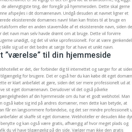
 de allervigtigste ting, der foregår på hjemmesiden. Dette skal gerne
nne afspejles i dit domænenavn. Undgå desuden at navnet ligner et
lerede eksisterende domænes navn! Man kan fristes til at bruge en
ertalsform eller en anden stavemåde af et eksisterende navn, siden de
r det navn man selv havde drømt om at bruge. Dette vil forvirre
ugerne unødigt, og det vil virke uprofessionelt. For at være genkendel
 skille sig ud er det bedre at sørge for at have et unikt navn.
t ”værelse” til din hjemmeside
bhotellet er det, der forbinder dig til internettet og sørger for at side
 tilgængelig for brugere. Det er også her du kan købe dit eget domæn
tte er klart anbefalet at gøre, siden det ser mere professionelt ud at
ve sit eget domænenavn. Derudover vil det også påvirke
lgængeligheden af din hjemmeside om du har et godt webhotel. Man
n også købe sig ind på andres domæner, men dette kan betyde, at
n får en langsommere forbindelse, og det ser mindre professionelt u
 anbefaler at skaffe sit eget domæne. Webhoteller er desuden ikke dy
 benytte og kan også være gratis, afhængig af hvor meget plads og
afik du vil have tilgængelig på din side. Vælger man ikke den gratis