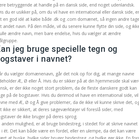
re betryggende at handle på en dansk side, end noget udenlandsk.
is du er usikker på, om du vil have en international eller dansk side, e
t en god idé at købe både .dk og .com domænet, så ingen andre tag
t andet navn. På den måde, vil du senere kunne flytte din side, og ikk
ulle ændre navn, men bare endelse, hvis du vælger at ændre
lgruppe.
an jeg bruge specielle tegn og
ogstaver i navnet?
r du vælger domænenavn, går det nok op for dig, at mange navne
deholder Æ, Ø eller Å. Hvis du er sikker på at din hjemmeside skal vær
nsk, er der ikke noget stort problem, da de fleste danskere godt kan
ge på de bogstaver. Hvis du derimod vil have en international side, vil
vne med Æ, Ø og Å give problemer, da de ikke vil kunne skrive det, o
t ikke er sikkert, at deres søgeværktøjer vil foreslå sider, med
gstaver de ikke bruger på deres sprog.
 anden mulighed, er at bruge bindestreg, i stedet for at skrive navnet
 i ét. Det kan både være en fordel, eller en ulempe, da det kan være
ært at huske, hvilke sider bruger bindestreg, og hvilke gør ikke. En for