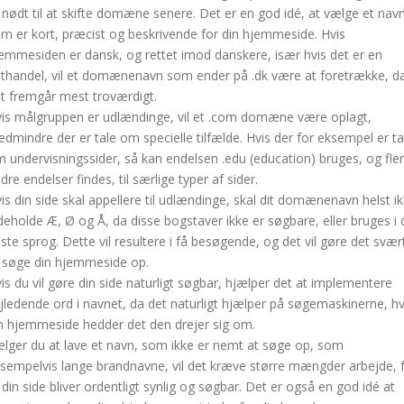
 nødt til at skifte domæne senere. Det er en god idé, at vælge et navn
m er kort, præcist og beskrivende for din hjemmeside. Hvis
emmesiden er dansk, og rettet imod danskere, især hvis det er en
thandel, vil et domænenavn som ender på .dk være at foretrække, d
t fremgår mest troværdigt.
is målgruppen er udlændinge, vil et .com domæne være oplagt,
dmindre der er tale om specielle tilfælde. Hvis der for eksempel er ta
 undervisningssider, så kan endelsen .edu (education) bruges, og fle
dre endelser findes, til særlige typer af sider.
is din side skal appellere til udlændinge, skal dit domænenavn helst i
deholde Æ, Ø og Å, da disse bogstaver ikke er søgbare, eller bruges i 
este sprog. Dette vil resultere i få besøgende, og det vil gøre det svær
 søge din hjemmeside op.
is du vil gøre din side naturligt søgbar, hjælper det at implementere
jledende ord i navnet, da det naturligt hjælper på søgemaskinerne, hv
n hjemmeside hedder det den drejer sig om.
lger du at lave et navn, som ikke er nemt at søge op, som
sempelvis lange brandnavne, vil det kræve større mængder arbejde, 
 din side bliver ordentligt synlig og søgbar. Det er også en god idé at