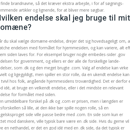
 finde brandnavne, så det kræver ekstra arbejde, i for af søgnings-
emmende artikler og lignende, for at bliver mere søgbar.
vilken endelse skal jeg bruge til mit
domæne?
r du skal vælge domæne-endelse, drejer det sig hovedsageligt om, a
tche endelsen med formålet for hjemmesiden, og kan variere, alt ef
em siden laves for. For eksempel bruger nogle embedes-sider .gov
delsen for government, og ellers er der alle de forskellige lande-
delser, som .dk og den meget brugte .com. Valg af endelse kan virke
ivielt og ligegyldigt, men spiller en stor rolle, da en ukendt endelse kan
 tvivl hos folk, angående hjemmesidens troværdighed. Det er derfor 
d idé, at bruge en velkendt endelse, eller i det mindste en relevant
delse for formålet med siden.
n umiddelbare forskel på .dk og .com er prisen, men i længden er
isforskellen så lille, at den ikke bør spille nogen rolle, så en
gelsksproget side ville passe bedre med .com. En side som kun er
ttet mod danskere, ville typisk bare være en .dk side. Hvis du gerne vil
ve en nethandel, er det en god idé med en .dk side, da det typisk er