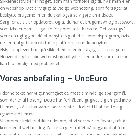
Sikkerhedstrusler er noget, som man forholde sig til, hvis man ejer
en webshop. Det er vigtigt at vælge webhosting, som forsøger at
beskytte brugerne, men du skal også selv gøre en indsats.
Sørg for at alt er opdateret, og at du har et brugernavn og password,
som ikke er nemt at gætte for potentielle hackere. Det kan også
være en rigtig god idé at benytte sig af et sikkerhedsprogram, hvis
det er muligt i forhold til den platform, som du benytter.
Hvis du oplever brud på sikkerheden, er det vigtigt at du reagerer.
Henvend dig hos din webhosting udbyder eller andre, som du tror
kan hjælpe dig med problemet.
Vores anbefaling – UnoEuro
I denne tekst har vi gennemgået de mest almindelige spørgsmål,
som der er til hosting. Dette har forhåbentligt givet dig en god intro
til emnet, så du har været bedre rustet i forhold til at sætte dig
dybere ind i emnet.
Vi kommer imidlertid ikke udenom, at vi selv har en favorit, når det
kommer til webhosting. Dette valg er truffet på baggrund af fem
parametre – pris, service, stabilitet, brugertilfredshed og sikkerhed.