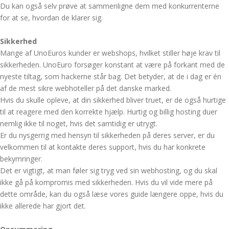
Du kan også selv prøve at sammenligne dem med konkurrenterne
for at se, hvordan de klarer sig.
Sikkerhed
Mange af UnoEuros kunder er webshops, hvilket stiller høje krav til
sikkerheden. UnoEuro forsøger konstant at være på forkant med de
nyeste tiltag, som hackerne står bag. Det betyder, at de i dag er én
af de mest sikre webhoteller på det danske marked.
Hvis du skulle opleve, at din sikkerhed bliver truet, er de også hurtige
til at reagere med den korrekte hjælp. Hurtig og billig hosting duer
nemlig ikke til noget, hvis det samtidig er utrygt.
Er du nysgerrig med hensyn til sikkerheden på deres server, er du
velkommen til at kontakte deres support, hvis du har konkrete
bekymringer.
Det er vigtigt, at man føler sig tryg ved sin webhosting, og du skal
ikke gå på kompromis med sikkerheden. Hvis du vil vide mere på
dette område, kan du også læse vores guide længere oppe, hvis du
ikke allerede har gjort det.