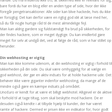
handle. Du må imidlertid ikke tro, at sikkerhed ikke er relevant for dig,
bare fordi du har en blog eller en anden type af side, hvor der ikke
foregår pengetransaktioner. Alle sider kan blive hackede, hvis du ikke
er forsigtig. Det kan derfor være en rigtig god idé at læse med her,
så du får nogle hurtige råd til de mest almindelige fejl.
Man kan aldrig gardere sig fuldstændigt fra brud på sikkerheden, for
der findes hackere, som er meget dygtige. Du kan imidlertid gøre
meget for selv at undgå det, ved at følge de råd, som vi har stillet op
herunder.
Din webhosting er vigtig
Man kan ikke komme udenom, at din webhosting er vigtig i forhold til
sikkerheden på din side. Du skal være omhyggelig for at vælge en
god webhost, der gør en aktiv indsats for at holde hackerne ude. Det
behøver ikke være giganter indenfor webhosting, da mange af de
mindre også gøre en kæmpe indsats på området.
UnoEuro er kendt for at være et billigt webhotel. Alligevel er de aktive
i forhold til at tage tiltag, som skal beskytte mod hackere. De er
desuden også kendte i at tilbyde hjælp til kunder, der har været
ramte af hackere. Dermed er prisen ikke en indikator for, hvor godt