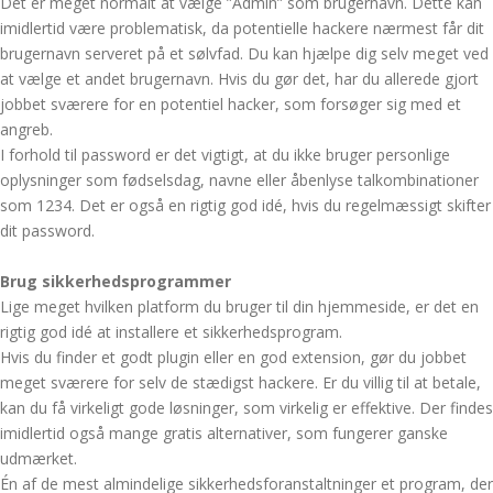
Det er meget normalt at vælge ”Admin” som brugernavn. Dette kan
imidlertid være problematisk, da potentielle hackere nærmest får dit
brugernavn serveret på et sølvfad. Du kan hjælpe dig selv meget ved
at vælge et andet brugernavn. Hvis du gør det, har du allerede gjort
jobbet sværere for en potentiel hacker, som forsøger sig med et
angreb.
I forhold til password er det vigtigt, at du ikke bruger personlige
oplysninger som fødselsdag, navne eller åbenlyse talkombinationer
som 1234. Det er også en rigtig god idé, hvis du regelmæssigt skifter
dit password.
Brug sikkerhedsprogrammer
Lige meget hvilken platform du bruger til din hjemmeside, er det en
rigtig god idé at installere et sikkerhedsprogram.
Hvis du finder et godt plugin eller en god extension, gør du jobbet
meget sværere for selv de stædigst hackere. Er du villig til at betale,
kan du få virkeligt gode løsninger, som virkelig er effektive. Der findes
imidlertid også mange gratis alternativer, som fungerer ganske
udmærket.
Én af de mest almindelige sikkerhedsforanstaltninger et program, der