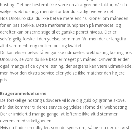
hosting. Det bør bestemt ikke være en altafgørende faktor, når du
vælger web hosting, men derfor bør du stadig overveje det.
Hos UnoEuro skal du ikke betale mere end 10 kroner om måneden
for en basispakke. Dette markerer bundprisen på markedet, og
derefter kan priserne stige til et ganske pebret niveau. Der er
selvfølgelig forskel i den ydelse, som man får, men der er langtfra
altid sammenhæng mellem pris og kvalitet.
Du kan eksempelvis få en ganske udmærket webhosting løsning hos
UnoEuro, selvom du ikke betaler meget pr. måned. Omvendt er der
også mange af de dyrere løsning, der sagtens kan være udmærkede,
men hvor den ekstra service eller ydelse ikke matcher den højere
pris.
Brugeranmeldelserne
De forskellige hosting udbydere vil love dig guld og grønne skove,
når det kommer til deres service og ydelse i forhold til webhosting.
Der er imidlertid mange gange, at løfterne ikke altid stemmer
overens med virkeligheden.
Hvis du finder en udbyder, som du synes om, så bør du derfor først