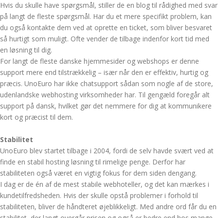
Hvis du skulle have spørgsmål, stiller de en blog til rådighed med svar
på langt de fleste spørgsmål. Har du et mere specifikt problem, kan
du også kontakte dem ved at oprette en ticket, som bliver besvaret
så hurtigt som muligt. Ofte vender de tilbage indenfor kort tid med
en løsning til dig.
For langt de fleste danske hjemmesider og webshops er denne
support mere end tilstrækkelig – især når den er effektiv, hurtig og
præcis. UnoEuro har ikke chatsupport sådan som nogle af de store,
udenlandske webhosting virksomheder har. Til gengæld foregår alt
support på dansk, hvilket gør det nemmere for dig at kommunikere
kort og præcist til dem.
Stabilitet
UnoEuro blev startet tilbage i 2004, fordi de selv havde svært ved at
finde en stabil hosting løsning til rimelige penge. Derfor har
stabiliteten også været en vigtig fokus for dem siden dengang.
I dag er de én af de mest stabile webhoteller, og det kan mærkes i
kundetilfredsheden. Hvis der skulle opstå problemer i forhold til
stabiliteten, bliver de håndteret øjeblikkeligt. Med andre ord får du en
stabilitet, der langt overgår prisen og også er bedre end hos mange