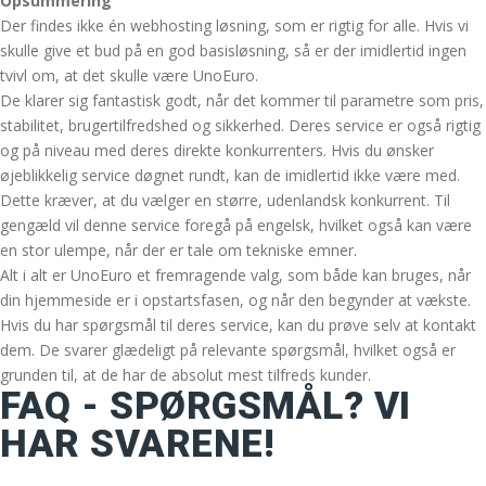
Opsummering
Der findes ikke én webhosting løsning, som er rigtig for alle. Hvis vi
skulle give et bud på en god basisløsning, så er der imidlertid ingen
tvivl om, at det skulle være UnoEuro.
De klarer sig fantastisk godt, når det kommer til parametre som pris,
stabilitet, brugertilfredshed og sikkerhed. Deres service er også rigtig
og på niveau med deres direkte konkurrenters. Hvis du ønsker
øjeblikkelig service døgnet rundt, kan de imidlertid ikke være med.
Dette kræver, at du vælger en større, udenlandsk konkurrent. Til
gengæld vil denne service foregå på engelsk, hvilket også kan være
en stor ulempe, når der er tale om tekniske emner.
Alt i alt er UnoEuro et fremragende valg, som både kan bruges, når
din hjemmeside er i opstartsfasen, og når den begynder at vækste.
Hvis du har spørgsmål til deres service, kan du prøve selv at kontakt
dem. De svarer glædeligt på relevante spørgsmål, hvilket også er
grunden til, at de har de absolut mest tilfreds kunder.
FAQ - SPØRGSMÅL? VI
HAR SVARENE!