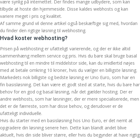
være synlig på internettet. Der findes mange udbydere, som kan
tilbyde at hoste din hjemmeside. Disse kaldes webhosts og kan
variere meget i pris og kvalitet.
Af samme grund vil denne artikel også beskæftige sig med, hvordan
du finder den rigtige løsning til webhosting.
Hvad koster webhosting?
Prisen på webhosting er ufatteligt varierende, og der er ikke altid
sammenhæng mellem service og pris. Hvis du bare skal bruge basal
webhosting til en mindre til middelstor side, kan du imidlertid nøjes
med at betale omkring 10 kroner, hvis du vælger en billigste løsning.
Markedets nok billigste og bedste løsning er Uno Euro, som har en
fin basisløsning. Det kan være et godt sted at starte, hvis du bare har
behov for en god og basal løsning, når det gælder hosting. Der er
andre webhosts, som har løsninger, der er mere specialiserede, men
det er de færreste, som har disse behov, og derudover er de
ufatteligt individuelle.
Hvis du starter med en basisløsning hos Uno Euro, er det nemt at
opgradere din løsning senere hen. Dette kan blandt andet blive
aktuelt, hvis din side bliver større, eller hvis du begynder at have rigtig