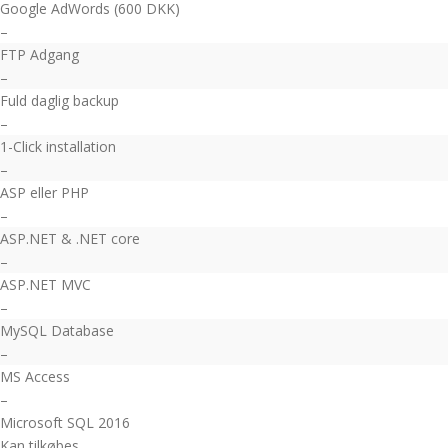
Google AdWords (600 DKK)
–
FTP Adgang
–
Fuld daglig backup
–
1-Click installation
–
ASP eller PHP
–
ASP.NET & .NET core
–
ASP.NET MVC
–
MySQL Database
–
MS Access
–
Microsoft SQL 2016
Kan tilkøbes