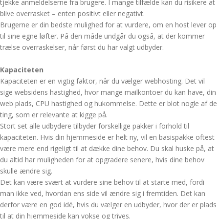
tjekke anmeldelserne fra brugere. I mange tilfælde kan du risikere at
blive overrasket – enten positivt eller negativt.
Brugerne er din bedste mulighed for at vurdere, om en host lever op
til sine egne løfter. På den måde undgår du også, at der kommer
trælse overraskelser, når først du har valgt udbyder.
Kapaciteten
Kapaciteten er en vigtig faktor, når du vælger webhosting. Det vil
sige websidens hastighed, hvor mange mailkontoer du kan have, din
web plads, CPU hastighed og hukommelse. Dette er blot nogle af de
ting, som er relevante at kigge på.
Stort set alle udbydere tilbyder forskellige pakker i forhold til
kapaciteten. Hvis din hjemmeside er helt ny, vil en basispakke oftest
være mere end rigeligt til at dække dine behov. Du skal huske på, at
du altid har muligheden for at opgradere senere, hvis dine behov
skulle ændre sig.
Det kan være svært at vurdere sine behov til at starte med, fordi
man ikke ved, hvordan ens side vil ændre sig i fremtiden. Det kan
derfor være en god idé, hvis du vælger en udbyder, hvor der er plads
til at din hjemmeside kan vokse og trives.