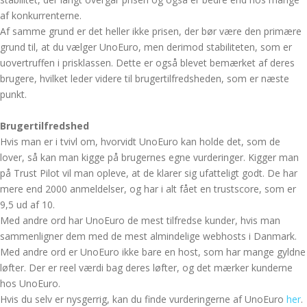
af konkurrenterne.
Af samme grund er det heller ikke prisen, der bør være den primære
grund til, at du vælger UnoEuro, men derimod stabiliteten, som er
uovertruffen i prisklassen. Dette er også blevet bemærket af deres
brugere, hvilket leder videre til brugertilfredsheden, som er næste
punkt.
Brugertilfredshed
Hvis man er i tvivl om, hvorvidt UnoEuro kan holde det, som de
lover, så kan man kigge på brugernes egne vurderinger. Kigger man
på Trust Pilot vil man opleve, at de klarer sig ufatteligt godt. De har
mere end 2000 anmeldelser, og har i alt fået en trustscore, som er
9,5 ud af 10.
Med andre ord har UnoEuro de mest tilfredse kunder, hvis man
sammenligner dem med de mest almindelige webhosts i Danmark.
Med andre ord er UnoEuro ikke bare en host, som har mange gyldne
løfter. Der er reel værdi bag deres løfter, og det mærker kunderne
hos UnoEuro.
Hvis du selv er nysgerrig, kan du finde vurderingerne af UnoEuro
her
.