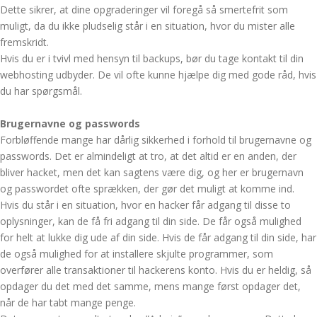
Dette sikrer, at dine opgraderinger vil foregå så smertefrit som
muligt, da du ikke pludselig står i en situation, hvor du mister alle
fremskridt.
Hvis du er i tvivl med hensyn til backups, bør du tage kontakt til din
webhosting udbyder. De vil ofte kunne hjælpe dig med gode råd, hvis
du har spørgsmål.
Brugernavne og passwords
Forbløffende mange har dårlig sikkerhed i forhold til brugernavne og
passwords. Det er almindeligt at tro, at det altid er en anden, der
bliver hacket, men det kan sagtens være dig, og her er brugernavn
og passwordet ofte sprækken, der gør det muligt at komme ind.
Hvis du står i en situation, hvor en hacker får adgang til disse to
oplysninger, kan de få fri adgang til din side. De får også mulighed
for helt at lukke dig ude af din side. Hvis de får adgang til din side, har
de også mulighed for at installere skjulte programmer, som
overfører alle transaktioner til hackerens konto. Hvis du er heldig, så
opdager du det med det samme, mens mange først opdager det,
når de har tabt mange penge.