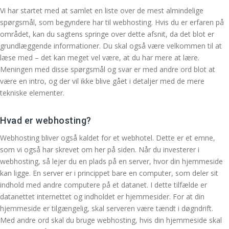
Vi har startet med at samlet en liste over de mest almindelige
spørgsmål, som begyndere har til webhosting. Hvis du er erfaren på
området, kan du sagtens springe over dette afsnit, da det blot er
grundlæggende informationer. Du skal også være velkommen til at
læse med – det kan meget vel være, at du har mere at lære.
Meningen med disse spørgsmål og svar er med andre ord blot at
være en intro, og der vil ikke blive gået i detaljer med de mere
tekniske elementer.
Hvad er webhosting?
Webhosting bliver også kaldet for et webhotel. Dette er et emne,
som vi også har skrevet om her på siden. Når du investerer i
webhosting, så lejer du en plads på en server, hvor din hjemmeside
kan ligge. En server er i princippet bare en computer, som deler sit
indhold med andre computere på et datanet. I dette tilfælde er
datanettet internettet og indholdet er hjemmesider. For at din
hjemmeside er tilgængelig, skal serveren være tændt i døgndrift.
Med andre ord skal du bruge webhosting, hvis din hjemmeside skal