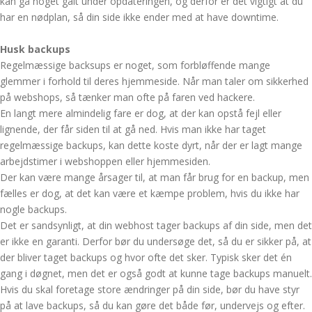
kan gå noget galt under opdateringen, og derfor er det vigtigt at du
har en nødplan, så din side ikke ender med at have downtime.
Husk backups
Regelmæssige backsups er noget, som forbløffende mange
glemmer i forhold til deres hjemmeside. Når man taler om sikkerhed
på webshops, så tænker man ofte på faren ved hackere.
En langt mere almindelig fare er dog, at der kan opstå fejl eller
lignende, der får siden til at gå ned. Hvis man ikke har taget
regelmæssige backups, kan dette koste dyrt, når der er lagt mange
arbejdstimer i webshoppen eller hjemmesiden.
Der kan være mange årsager til, at man får brug for en backup, men
fælles er dog, at det kan være et kæmpe problem, hvis du ikke har
nogle backups.
Det er sandsynligt, at din webhost tager backups af din side, men det
er ikke en garanti. Derfor bør du undersøge det, så du er sikker på, at
der bliver taget backups og hvor ofte det sker. Typisk sker det én
gang i døgnet, men det er også godt at kunne tage backups manuelt.
Hvis du skal foretage store ændringer på din side, bør du have styr
på at lave backups, så du kan gøre det både før, undervejs og efter.