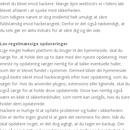
sikret du bliver imod hackere. Mange dyre webhosts er i tidens løb
blevet afsløret i at sjuske med sikkerheden.
Som tidligere nævnt er dog imidlertid helt umuligt at sikre
fuldstændig imod hackerangreb. Derfor er det også nødvendigt, at
du selv gør en aktiv indsats for at sikre dig og din side.
Lav regelmæssige opdateringer
Lige meget hvilken platform du bruger til din hjemmeside, skal du
sørge for, at holde den up to date med den nyeste opdatering. Hver
eneste ny opdatering sørger nemlig for at lukke eventuelle huller,
som der er blevet fundet i systemet. Dermed bliver din hjemmeside
også bedre sikret imod hackerangreb efter hver opdatering, som du
søger for. Hvis du anvender plugins, extensions eller lignende, skal du
også sørge for at holde disse opdaterede. Disse kan nemlig også
være en kilde til sikkerhedshuller, som nemt kan undgås, hvis du bare
holder dem opdaterede.
Hackere er hurtige til at opfatte problemer og huller i sikkerheden.
Der er derfor ingen grund til at gøre det nemmere for dem. Når du
skal opdatere noget, er det dog vigtigt, at du tager en backup. Der