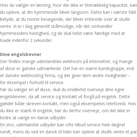
Hvis du vælger en løsning, hvor der ikke er tilstrækkelig kapacitet, kan
du opleve, at din hjemmeside bliver langsom. Dette kan i værste fald
betyde, at du mister besøgende, der bliver irriterede over at skulle
vente. Vi er i dag generelt utålmodige, når det omhandler
hjemmesiders hastighed, og de skal helst være færdige med at
loade indenfor 2 sekunder.
Dine engelskevner
Der findes mange udenlandske webhosts på internettet, og mange
af disse er ganske udmærkede. Det har en større kundegruppe, end
et danske webhosting firma, og det giver dem andre muligheder –
for eksempel i forhold til service.
Før du vælger én af disse, skal du imidlertid overveje dine egne
engelskevner, da alt service og kontakt vil forgå på engelsk. Dette
gælder både skreven kontakt, men også eksempelvis telefonisk. Hvis
du ikke er stærk til engelsk, bør du derfor overveje, om det ikke er
bedre at vælge en dansk udbyder.
En stor, udenlandsk udbyder kan ofte tilbud service hele døgnet
rundt, mens du ved en dansk til tider kan opleve at skulle vente et par