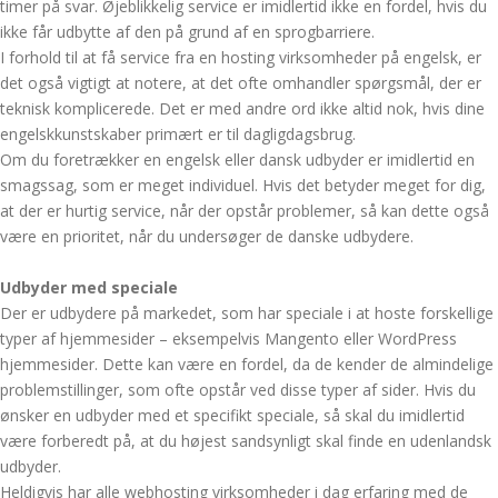
timer på svar. Øjeblikkelig service er imidlertid ikke en fordel, hvis du
ikke får udbytte af den på grund af en sprogbarriere.
I forhold til at få service fra en hosting virksomheder på engelsk, er
det også vigtigt at notere, at det ofte omhandler spørgsmål, der er
teknisk komplicerede. Det er med andre ord ikke altid nok, hvis dine
engelskkunstskaber primært er til dagligdagsbrug.
Om du foretrækker en engelsk eller dansk udbyder er imidlertid en
smagssag, som er meget individuel. Hvis det betyder meget for dig,
at der er hurtig service, når der opstår problemer, så kan dette også
være en prioritet, når du undersøger de danske udbydere.
Udbyder med speciale
Der er udbydere på markedet, som har speciale i at hoste forskellige
typer af hjemmesider – eksempelvis Mangento eller WordPress
hjemmesider. Dette kan være en fordel, da de kender de almindelige
problemstillinger, som ofte opstår ved disse typer af sider. Hvis du
ønsker en udbyder med et specifikt speciale, så skal du imidlertid
være forberedt på, at du højest sandsynligt skal finde en udenlandsk
udbyder.
Heldigvis har alle webhosting virksomheder i dag erfaring med de