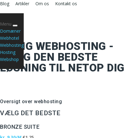
Blog
Artikler
Om os
Kontakt os
Menu
Domæner
Webhotel
BILLIG WEBHOSTING -
Webhosting
Hosting
VÆLG DEN BEDSTE
Webshop
LØSNING TIL NETOP DIG
Oversigt over webhosting
VÆLG DET BEDSTE
BRONZE SUITE
kr. 9,30
/M
€1,25